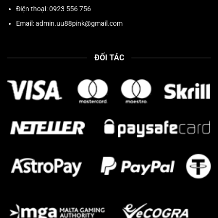
Điện thoại: 0923 556 756
Email:
admin.uu88pink@gmail.com
ĐỐI TÁC