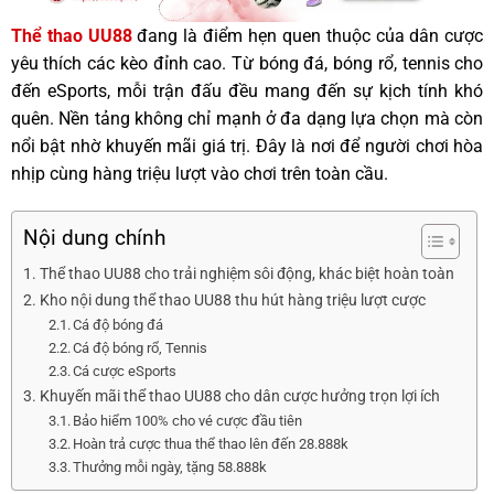
Thể thao UU88
đang là điểm hẹn quen thuộc của dân cược
yêu thích các kèo đỉnh cao. Từ bóng đá, bóng rổ, tennis cho
đến eSports, mỗi trận đấu đều mang đến sự kịch tính khó
quên. Nền tảng không chỉ mạnh ở đa dạng lựa chọn mà còn
nổi bật nhờ khuyến mãi giá trị. Đây là nơi để người chơi hòa
nhịp cùng hàng triệu lượt vào chơi trên toàn cầu.
Nội dung chính
Thể thao UU88 cho trải nghiệm sôi động, khác biệt hoàn toàn
Kho nội dung thể thao UU88 thu hút hàng triệu lượt cược
Cá độ bóng đá
Cá độ bóng rổ, Tennis
Cá cược eSports
Khuyến mãi thể thao UU88 cho dân cược hưởng trọn lợi ích
Bảo hiểm 100% cho vé cược đầu tiên
Hoàn trả cược thua thể thao lên đến 28.888k
Thưởng mỗi ngày, tặng 58.888k