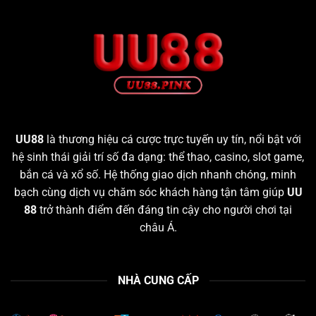
UU88
là thương hiệu cá cược trực tuyến uy tín, nổi bật với
hệ sinh thái giải trí số đa dạng: thể thao, casino, slot game,
bắn cá và xổ số. Hệ thống giao dịch nhanh chóng, minh
bạch cùng dịch vụ chăm sóc khách hàng tận tâm giúp
UU
88
trở thành điểm đến đáng tin cậy cho người chơi tại
châu Á.
NHÀ CUNG CẤP