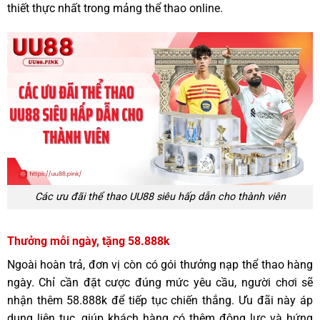
thiết thực nhất trong mảng thể thao online.
Các ưu đãi thể thao UU88 siêu hấp dẫn cho thành viên
Thưởng mỗi ngày, tặng 58.888k
Ngoài hoàn trả, đơn vị còn có gói thưởng nạp thể thao hàng
ngày. Chỉ cần đặt cược đúng mức yêu cầu, người chơi sẽ
nhận thêm 58.888k để tiếp tục chiến thắng. Ưu đãi này áp
dụng liên tục, giúp khách hàng có thêm động lực và hứng