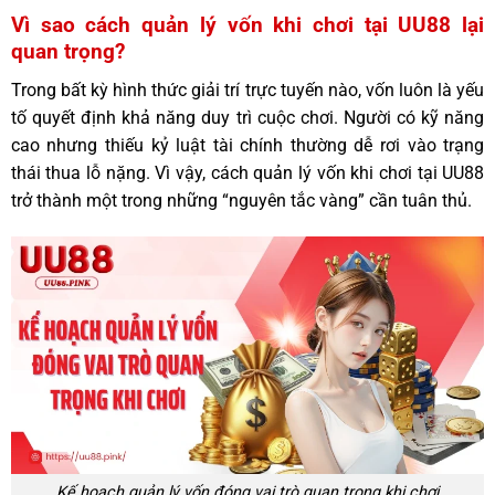
Vì sao cách quản lý vốn khi chơi tại UU88 lại
quan trọng?
Trong bất kỳ hình thức giải trí trực tuyến nào, vốn luôn là yếu
tố quyết định khả năng duy trì cuộc chơi. Người có kỹ năng
cao nhưng thiếu kỷ luật tài chính thường dễ rơi vào trạng
thái thua lỗ nặng. Vì vậy, cách quản lý vốn khi chơi tại UU88
trở thành một trong những “nguyên tắc vàng” cần tuân thủ.
Kế hoạch quản lý vốn đóng vai trò quan trọng khi chơi