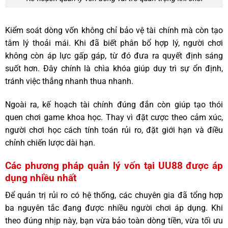
Kiểm soát dòng vốn không chỉ bảo vệ tài chính mà còn tạo
tâm lý thoải mái. Khi đã biết phân bổ hợp lý, người chơi
không còn áp lực gấp gáp, từ đó đưa ra quyết định sáng
suốt hơn. Đây chính là chìa khóa giúp duy trì sự ổn định,
tránh việc thắng nhanh thua nhanh.
Ngoài ra, kế hoạch tài chính đúng đắn còn giúp tạo thói
quen chơi game khoa học. Thay vì đặt cược theo cảm xúc,
người chơi học cách tính toán rủi ro, đặt giới hạn và điều
chỉnh chiến lược dài hạn.
Các phương pháp quản lý vốn tại UU88 được áp
dụng nhiều nhất
Để quản trị rủi ro có hệ thống, các chuyên gia đã tổng hợp
ba nguyên tắc đang được nhiều người chơi áp dụng. Khi
theo đúng nhịp này, bạn vừa bảo toàn dòng tiền, vừa tối ưu