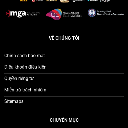
VỀ CHÚNG TÔI
Chính sách bảo mật
Điều khoản điều kiện
Quyền riêng tư
Miễn trừ trách nhiệm
Sitemaps
CHUYÊN MỤC