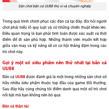
Sân chơi bắn cá UU88 thú vị và chuyên nghiệp
Trong quá trình chinh phục các đàn cá tại đây, đòi hỏi người
chơi phải hiểu rõ quy luật và có những chiến thuật khéo léo.
Điều quan trọng là bạn phải tính toán được xác suất và thời
điểm để đi săn phù hợp. Những thành viên muốn kết hợp
giữa vận may và kỹ năng sẽ có cơ hội thắng đậm trong các
trò chơi này.
Gợi ý một số siêu phẩm nên thử nhất tại bắn cá
UU88
Bắn cá
UU88
được đánh giá là một trong những sân chơi sở
hữu nhiều siêu phẩm thuộc top đầu của game đổi thưởng.
Sau đây hãy cùng chúng tôi điểm danh qua một số trò chơi
nổi bật mà bạn không nên bỏ qua:
Bắn cá thần tài