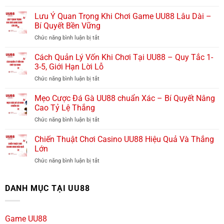
Bắn
Cá
Trận
Cá
Lưu Ý Quan Trọng Khi Chơi Game UU88 Lâu Dài –
Cược
Cầu
UU88
Đẳng
Bí Quyết Bền Vững
Đỉnh
Săn
Cấp
Cao
Chức năng bình luận bị tắt
ở
Thưởng
Ngay
Lưu
Lớn,
Trong
Ý
Cách Quản Lý Vốn Khi Chơi Tại UU88 – Quy Tắc 1-
Trải
Tay
Quan
Nghiệm
3-5, Giới Hạn Lời Lỗ
Trọng
Giải
Chức năng bình luận bị tắt
ở
Khi
Trí
Cách
Chơi
Đỉnh
Quản
Mẹo Cược Đá Gà UU88 chuẩn Xác – Bí Quyết Nâng
Game
Cao
Lý
UU88
Cao Tỷ Lệ Thắng
Vốn
Lâu
Chức năng bình luận bị tắt
ở
Khi
Dài
Mẹo
Chơi
–
Cược
Chiến Thuật Chơi Casino UU88 Hiệu Quả Và Thắng
Tại
Bí
Đá
UU88
Lớn
Quyết
Gà
–
Bền
Chức năng bình luận bị tắt
ở
UU88
Quy
Vững
Chiến
chuẩn
Tắc
Thuật
Xác
1-
Chơi
DANH MỤC TẠI UU88
–
3-
Casino
Bí
5,
UU88
Quyết
Giới
Hiệu
Nâng
Hạn
Game UU88
Quả
Cao
Lời