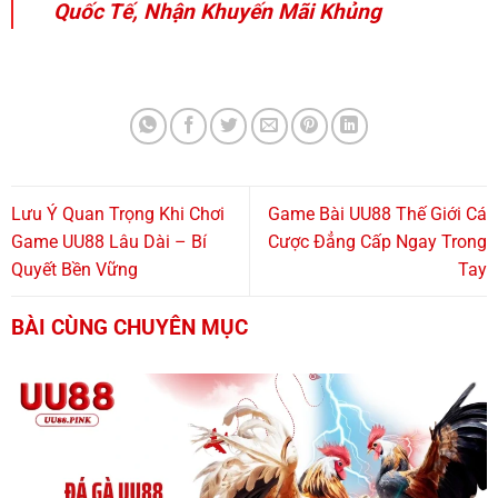
Quốc Tế, Nhận Khuyến Mãi Khủng
Lưu Ý Quan Trọng Khi Chơi
Game Bài UU88 Thế Giới Cá
Game UU88 Lâu Dài – Bí
Cược Đẳng Cấp Ngay Trong
Quyết Bền Vững
Tay
BÀI CÙNG CHUYÊN MỤC