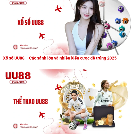
Xổ số UU88 – Các sảnh lớn và nhiều kiểu cược dễ trúng 2025