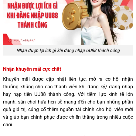
Nhận được lợi ích gì khi đăng nhập UU88 thành công
Nhận khuyến mãi cực chất
Khuyến mãi được cập nhật liên tục, mở ra cơ hội nhận
thưởng khủng cho các thanh viên khi đăng ký/ đăng nhập
hay nạp tiền UU88 thành công. Với tiềm lực kinh tế lớn
mạnh, sân chơi hứa hẹn sẽ mang đến cho bạn những phần
quà giá trị, củng cố thêm nguồn tài chính cho hội viên mới
và giúp bạn chinh phục được chiến thắng trong nhiều cuộc
chơi.