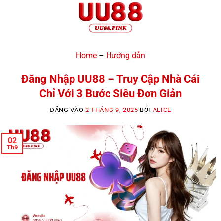
Home
–
Hướng dẫn
Đăng Nhập UU88 – Truy Cập Nhà Cái
Chỉ Với 3 Bước Siêu Đơn Giản
ĐĂNG VÀO
2 THÁNG 9, 2025
BỞI
ALICE
02
Th9