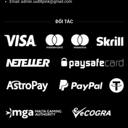
Email:
admin.uu88pink@gmail.com
ĐỐI TÁC