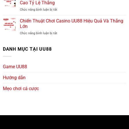
Lý
UU88
Cao Tỷ Lệ Thắng
Vốn
Lâu
Chức năng bình luận bị tắt
ở
Khi
Dài
Mẹo
Chơi
–
Cược
Chiến Thuật Chơi Casino UU88 Hiệu Quả Và Thắng
Tại
Bí
Đá
UU88
Lớn
Quyết
Gà
–
Bền
Chức năng bình luận bị tắt
ở
UU88
Quy
Vững
Chiến
chuẩn
Tắc
Thuật
Xác
1-
Chơi
DANH MỤC TẠI UU88
–
3-
Casino
Bí
5,
UU88
Quyết
Giới
Hiệu
Nâng
Hạn
Game UU88
Quả
Cao
Lời
Và
Tỷ
Lỗ
Hướng dẫn
Thắng
Lệ
Lớn
Thắng
Mẹo chơi cá cược