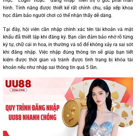
mục “ Login” hoặc “ đăng nhập” hiển thị ở góc phải màn
hình. Tính năng được thiết kế rất chỉnh chu, sắp xếp khoa
học đảm bảo người chơi có thể nhận thấy dễ dàng.
Tại đây, hội viên cần nhập chính xác tên tài khoản và mật
khẩu đã thiết lập khi đăng ký. Bạn cần đảm bảo nhớ rõ từng
ký tự, chữ cái in hoa, in thường và số để không xảy ra sai sót
khi đăng nhập. Việc nhập đúng thông tin sẽ giúp bạn tiết
kiệm được thời gian và tránh được tình trạng bị khóa tài
khoản nếu như nhập sai thông tin quá 5 lần.