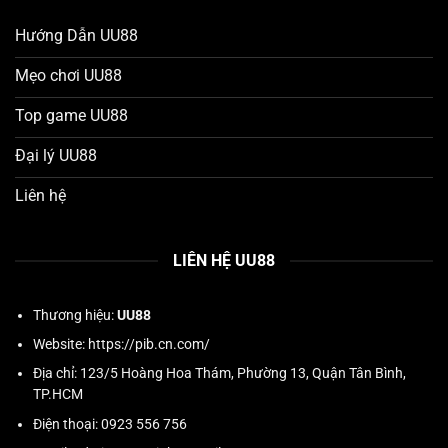
Hướng Dẫn UU88
Mẹo chơi UU88
Top game UU88
Đại lý UU88
Liên hệ
LIÊN HỆ UU88
Thương hiệu:
UU88
Website:
https://pib.cn.com/
Địa chỉ: 123/5 Hoàng Hoa Thám, Phường 13, Quận Tân Bình,
TP.HCM
Điện thoại: 0923 556 756