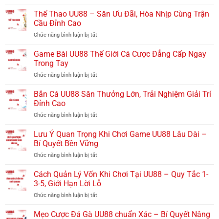
Xổ
Đỉnh
Mãi
số
Thể Thao UU88 – Săn Ưu Đãi, Hòa Nhịp Cùng Trận
Cùng
Khủng
UU88
Khuyến
Cầu Đỉnh Cao
–
Mãi
Chức năng bình luận bị tắt
ở
Các
Khủng
Thể
sảnh
Thao
Game Bài UU88 Thế Giới Cá Cược Đẳng Cấp Ngay
lớn
UU88
và
Trong Tay
–
nhiều
Chức năng bình luận bị tắt
ở
Săn
kiểu
Game
Ưu
cược
Bài
Bắn Cá UU88 Săn Thưởng Lớn, Trải Nghiệm Giải Trí
Đãi,
dễ
UU88
Hòa
Đỉnh Cao
trúng
Thế
Nhịp
2025
Chức năng bình luận bị tắt
ở
Giới
Cùng
Bắn
Cá
Trận
Cá
Lưu Ý Quan Trọng Khi Chơi Game UU88 Lâu Dài –
Cược
Cầu
UU88
Đẳng
Bí Quyết Bền Vững
Đỉnh
Săn
Cấp
Cao
Chức năng bình luận bị tắt
ở
Thưởng
Ngay
Lưu
Lớn,
Trong
Ý
Cách Quản Lý Vốn Khi Chơi Tại UU88 – Quy Tắc 1-
Trải
Tay
Quan
Nghiệm
3-5, Giới Hạn Lời Lỗ
Trọng
Giải
Chức năng bình luận bị tắt
ở
Khi
Trí
Cách
Chơi
Đỉnh
Quản
Mẹo Cược Đá Gà UU88 chuẩn Xác – Bí Quyết Nâng
Game
Cao