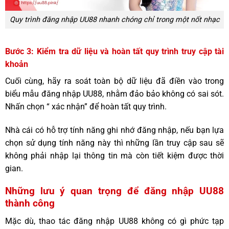
Quy trình đăng nhập UU88 nhanh chóng chỉ trong một nốt nhạc
Bước 3: Kiểm tra dữ liệu và hoàn tất quy trình truy cập tài
khoản
Cuối cùng, hãy ra soát toàn bộ dữ liệu đã điền vào trong
biểu mẫu đăng nhập UU88, nhằm đảo bảo không có sai sót.
Nhấn chọn “ xác nhận” để hoàn tất quy trình.
Nhà cái có hỗ trợ tính năng ghi nhớ đăng nhập, nếu bạn lựa
chọn sử dụng tính năng này thì những lần truy cập sau sẽ
không phải nhập lại thông tin mà còn tiết kiệm được thời
gian.
Những lưu ý quan trọng để đăng nhập UU88
thành công
Mặc dù, thao tác đăng nhập UU88 không có gì phức tạp